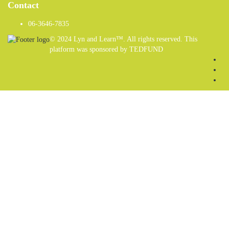
Contact
06-3646-7835
© 2024 Lyn and Learn™. All rights reserved. This
platform was sponsored by TEDFUND
Sign In
The password must have a minimum of 8
characters of numbers and letters, contain at least 1 capital letter
Email