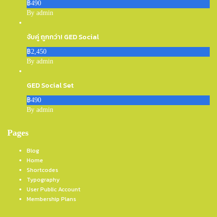
฿490
By admin
จับคู่ ถูกกว่า! GED Social
฿2,450
By admin
GED Social Set
฿490
By admin
Pages
Blog
Home
Shortcodes
Typography
User Public Account
Membership Plans