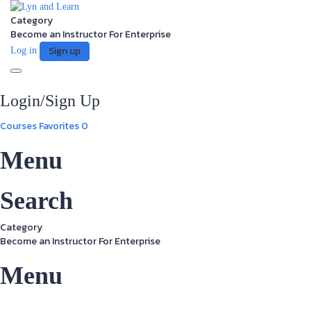
Category
Become an Instructor
For Enterprise
Sign up
Log in
Toggle
navigation
Login/Sign Up
Courses
Favorites
0
Menu
Search
Category
Become an Instructor
For Enterprise
Menu
Have a question?