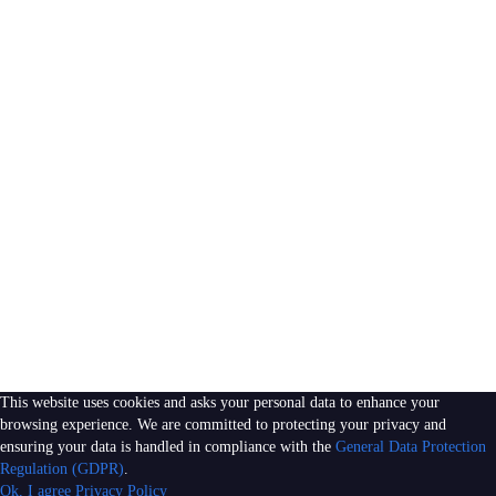
Delete
Remember me
Sign In
Sign Up
Restore password
Send Reset Link
Password reset link sent
to your email
Close
No account?
Sign Up
Sign In
Lost Password?
This website uses cookies and asks your personal data to enhance your
browsing experience. We are committed to protecting your privacy and
ensuring your data is handled in compliance with the
General Data Protection
Regulation (GDPR)
.
Ok, I agree
Privacy Policy