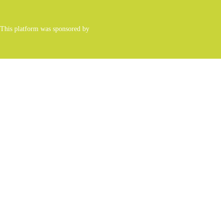
 This platform was sponsored by
ers of numbers and letters, contain at least 1 capital letter