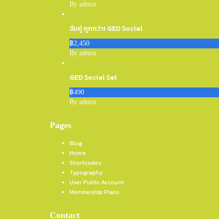
By admin
จับคู่ ถูกกว่า! GED Social
฿2,450
By admin
GED Social Set
฿490
By admin
Pages
Blog
Home
Shortcodes
Typography
User Public Account
Membership Plans
Contact