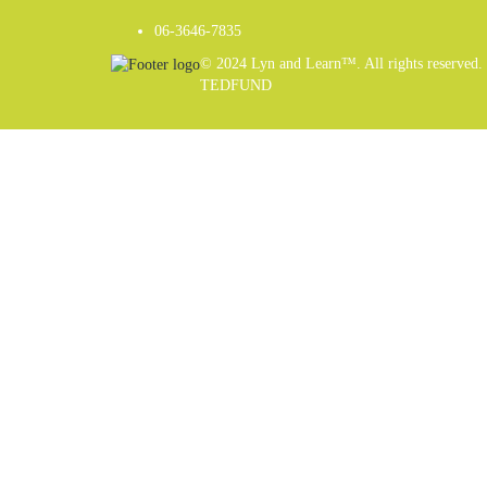
06-3646-7835
© 2024 Lyn and Learn™. All rights reserved.
TEDFUND
Sign In
The password must have a minimum of 8 charact
Email
Phone
Age Consent